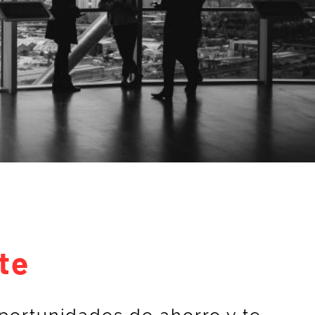
te
portunidades de ahorro y te