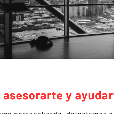
 asesorarte y ayudar
orma personalizada, detectamos o